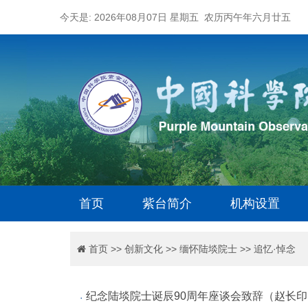
今天是: 2026年08月07日 星期五 农历丙午年六月廿五
首页
紫台简介
机构设置
首页
>>
创新文化
>>
缅怀陆埮院士
>>
追忆·悼念
纪念陆埮院士诞辰90周年座谈会致辞（赵长印