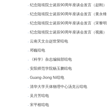
纪念陆埮院士诞辰90周年座谈会发言（赵刚）
纪念陆埮院士诞辰90周年座谈会发言（黄永锋
纪念陆埮院士诞辰90周年座谈会发言（宋黎明
纪念陆埮院士诞辰90周年座谈会发言（视频
云南天文台赵世荣唁电
邓巍唁电
《科学》杂志编辑部唁电
安阳师范学院杨玉鹏唁电
Guang-Jiong Ni唁电
清华大学天体物理中心汤克云唁电
吴月芳唁电
宋平根唁电