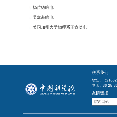
杨传德唁电
吴鑫基唁电
美国加州大学物理系王鑫唁电
联系我们
地址：（210
电话：86-25-8
友情链接