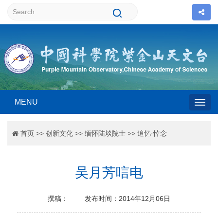
MENU
Togg
首页
>>
创新文化
>>
缅怀陆埮院士
>>
追忆·悼念
navig
吴月芳唁电
撰稿：
发布时间：2014年12月06日