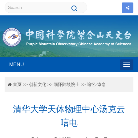
MENU
Togg
首页
>>
创新文化
>>
缅怀陆埮院士
>>
追忆·悼念
navig
清华大学天体物理中心汤克云
唁电