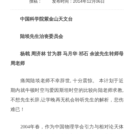
撰稿：
发布时间：2014年12月06日
中国科学院紫金山天文台
陆埮先生治丧委员会
杨戟 周济林 甘为群 马月华 祁石 余波先生转师母
周老师
痛闻陆埮老师不幸辞世, 十分震惊。 本计划于近
期内就牛顿时空与爱因斯坦时空的比较向陆老师求教,
不想先生长辞,让学晚再无机会聆听先生的解析，悲伤
难已！
2004年春，作为中国物理学会引力与相对论天体