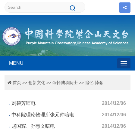
MENU
Togg
首页
>>
创新文化
>>
缅怀陆埮院士
>>
追忆·悼念
navig
刘碧芳唁电
2014/12/06
中科院理论物理所张元仲唁电
2014/12/06
赵国辉、孙惠文唁电
2014/12/06