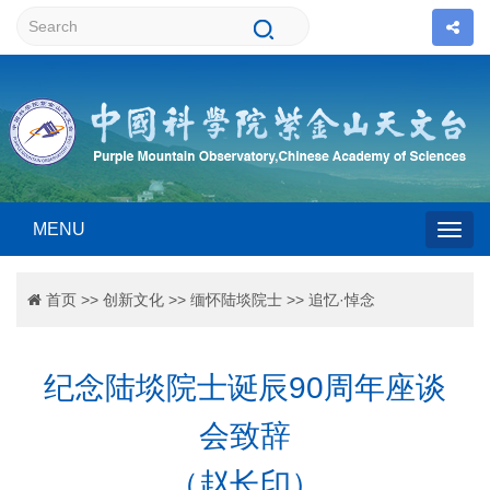
MENU
Togg
首页
>>
创新文化
>>
缅怀陆埮院士
>>
追忆·悼念
navig
纪念陆埮院士诞辰90周年座谈
会致辞
（赵长印）