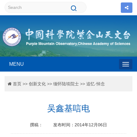
MENU
Togg
首页
>>
创新文化
>>
缅怀陆埮院士
>>
追忆·悼念
navig
吴鑫基唁电
撰稿：
发布时间：2014年12月06日