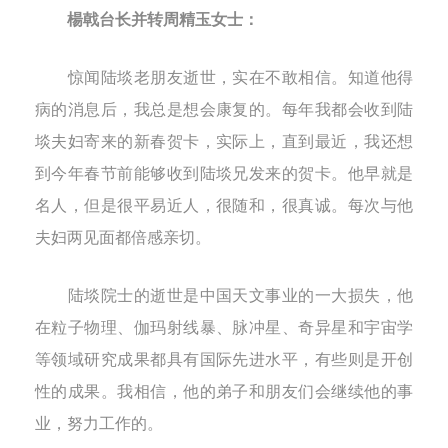
楊戟台长并转
周精玉
女士：
惊闻陆埮老朋友逝世，实在不敢相信。知道他得
病的消息后，我总是想会康复的。每年我都会收到陆
埮夫妇寄来的新春贺卡，实际上，直到最近，我还想
到今年春节前能够收到陆埮兄发来的贺卡。他早就是
名人，但是很平易近人，很随和，很真诚。每次与他
夫妇两见面都倍感亲切。
陆埮院士的逝世是中国天文事业的一大损失，他
在
粒子物理、伽玛射线暴、脉冲星、奇异星和宇宙学
等领域研究成果都具有国际先进水平，有些则是开创
性的成果。我相信，
他的弟子和朋友们会继续他的事
业，努力工作的。