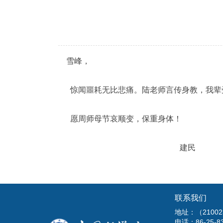
雪峰，
惊闻噩耗无比悲痛。陆老师言传身教，我辈
愿周师母节哀顺变，保重身体！
建民
联系我们
地址：（210
电话：86-25-8