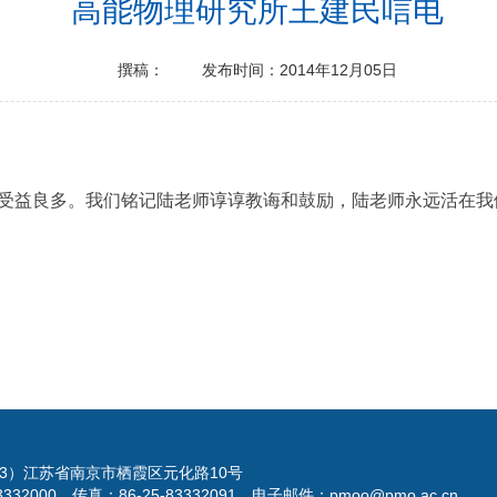
高能物理研究所王建民唁电
撰稿：
发布时间：2014年12月05日
受益良多。我们铭记陆老师谆谆教诲和鼓励，陆老师永远活在我
023）江苏省南京市栖霞区元化路10号
3332000 传真：86-25-83332091 电子邮件：pmoo@pmo.ac.cn