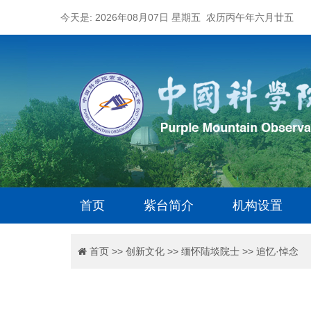
今天是: 2026年08月07日 星期五 农历丙午年六月廿五
首页
紫台简介
机构设置
首页
>>
创新文化
>>
缅怀陆埮院士
>>
追忆·悼念