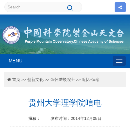
MENU
Togg
首页
>>
创新文化
>>
缅怀陆埮院士
>>
追忆·悼念
navig
贵州大学理学院唁电
撰稿：
发布时间：2014年12月05日