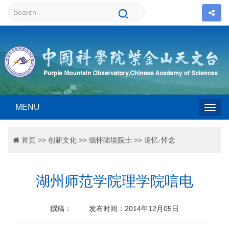
MENU
Togg
首页
>>
创新文化
>>
缅怀陆埮院士
>>
追忆·悼念
navig
湖州师范学院理学院唁电
撰稿：
发布时间：2014年12月05日