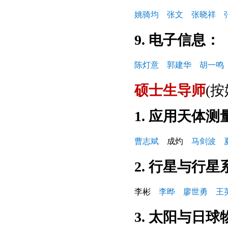
姚骑均
张文
张晓祥
9. 电子信息：
陈灯意
郭建华
胡一鸣
硕士生导师
(
1. 应用天体
曹志斌
成灼
马剑波
2. 行星与行星
李彬
李晔
廖世勇
王
3. 太阳与日球