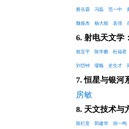
蔡岳霖
冯磊
范一中
魏俊杰
杨大能
袁强
6. 射电天文学
敖宜平
陈学鹏
杜福君
刘岱钟
缪巍
史生才
7. 恒星与银河
房敏
8. 天文技术与
陈灯意
郭建华
胡一鸣