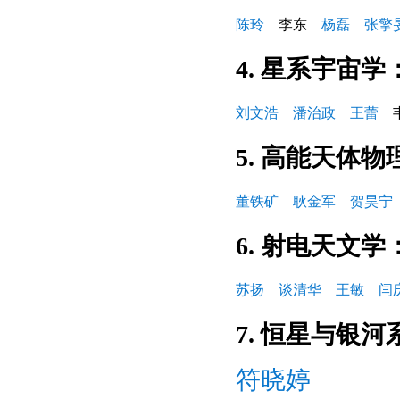
陈玲
李东
杨磊
张擎
4. 星系宇宙学
刘文浩
潘治政
王蕾
韦
5. 高能天体物
董铁矿
耿金军
贺昊宁
6. 射电天文学
苏扬
谈清华
王敏
闫
7. 恒星与银河
符晓婷