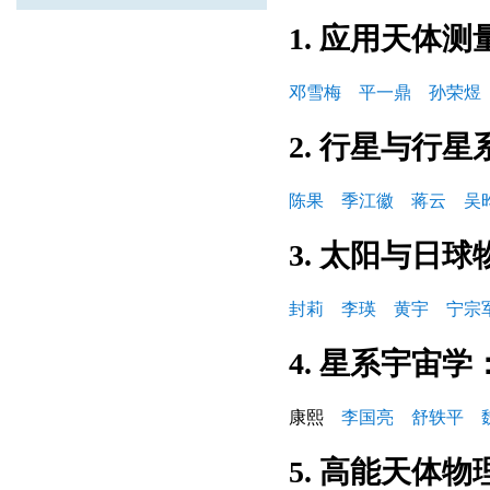
1. 应用天体
邓雪梅
平一鼎
孙荣煜
2. 行星与行星
陈果
季江徽
蒋云
吴
3. 太阳与日球
封莉
李瑛
黄宇
宁宗
4. 星系宇宙学
康熙
李国亮
舒轶平
5. 高能天体物