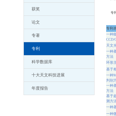
获奖
专
论文
专利
一种
专著
CCD
天文
专利
一种
方法
科学数据库
环形
基于
十大天文科技进展
一种M
判别
一种
年度报告
方法
基于
测方
一种
一种