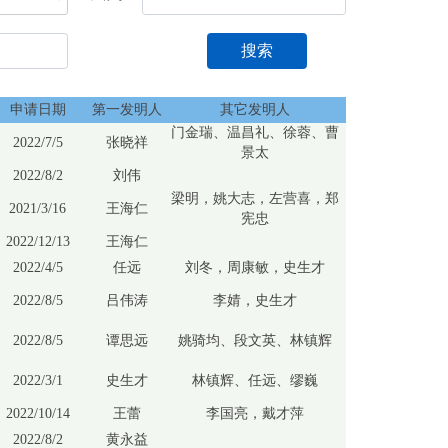
搜索
申请日期
第一发明人
其它发明人
门金瑞、温昌礼、徐蓉、曹
2022/7/5
张晓祥
景太
2022/8/2
刘伟
梁明，姚大志，左营喜，郑
2021/3/16
王海仁
宪忠
2022/12/13
王海仁
2022/4/5
任远
刘冬，周康敏，史生才
2022/8/5
吕伟涛
李婧，史生才
2022/8/5
谭思远
姚骑均、段文英、林镇辉
2022/3/1
史生才
林镇辉、任远、缪巍
2022/10/14
王蕾
李国亮，戴才萍
2022/8/2
黄永益