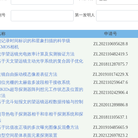
利号
第一发明人
名称
申请号
能记录时间标识的和星象扫描的科学级
ZL202110695628.8
/CMOS相机
光学望远镜光电效率计算及实测验证方法
ZL202110482419.5
基于天文望远镜主动光学系统的复合因子优化
ZL201811287075.7
主镜自由振动模态像差表征方法
ZL201910174229.X
相位光栅的太赫兹多波段相干接收系统
ZL202110259647.6
KIDs超导探测器阵列想元工作状态及位置的
ZL202110242906.4
方法
基于北斗短报文的望远镜远程数据传输与控制
ZL202011289886.8
超导热电子探测器相干和非相干探测系统和探
ZL201811105637.1
法
基于比值改正项的多次曝光图像反混叠方法
ZL201910485665.9
微型空间星体表面元素探测装置
ZL202122697823.2