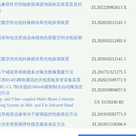
高兼容性空间辐射探测器地面标定装置及其控
ZL202220982613.X
法
星载空间光电转换模块和光电探测装置
ZL202010212141.5
模块和包含所述晶体模块的星载空间光电探测
ZL202010212492.6
星载空间光电转换模块和光电探测装置
ZL202010212141.5
基于铺装简单曲面多次曝光图像重建方法
ZL201711321275.5
用RS485网络通讯的天线面板形变采集装置
ZL202023109772.9
RC-GL7制冷器的300mK吸附制冷自动降温优
ZL202010894057.6
制方法
g- and Fiber-coupled Multi-Beam Coherent
US 11159246 B2
ing System in Mid- and Far-Infrared Band
超导相变边缘单光子探测器的性能表征方法
ZL201910582771.9
应光学变形镜弹性模态像差表征方法
ZL201811518306.0