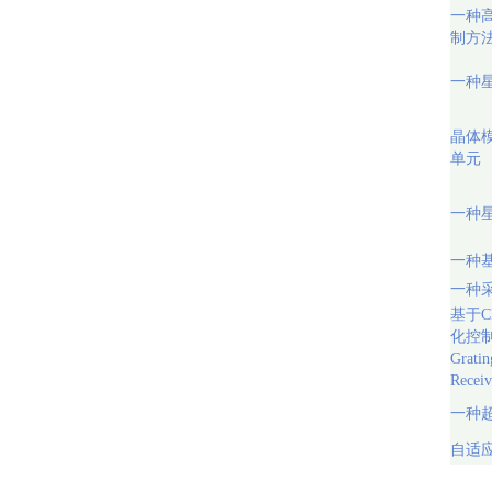
一种
制方
一种
晶体
单元
一种
一种
一种采
基于C
化控
Gratin
Receiv
一种
自适