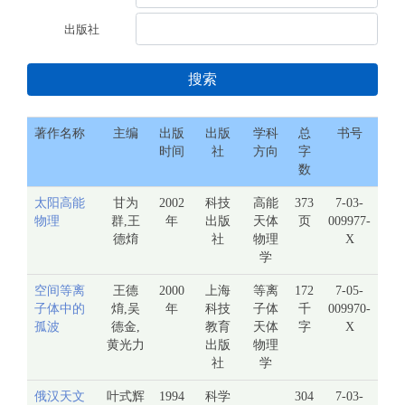
出版社
搜索
著作名称
主编
出版
出版
学科
总
书号
时间
社
方向
字
数
太阳高能
甘为
2002
科技
高能
373
7-03-
物理
群,王
年
出版
天体
页
009977-
德焴
社
物理
X
学
空间等离
王德
2000
上海
等离
172
7-05-
子体中的
焴,吴
年
科技
子体
千
009970-
孤波
德金,
教育
天体
字
X
黄光力
出版
物理
社
学
俄汉天文
叶式辉
1994
科学
304
7-03-