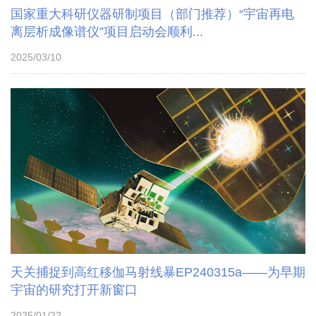
国家重大科研仪器研制项目（部门推荐）“宇宙再电
离层析成像谱仪”项目启动会顺利...
2025/03/10
天关捕捉到高红移伽马射线暴EP240315a——为早期
宇宙的研究打开新窗口
2025/01/22