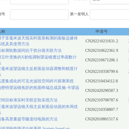
利号
第一发明人
名称
申请号
用于亚毫米波天线实时面形检测的面板边缘传
CN202210211631.2
系统及其使用方法
目标测轨数据间抗干扰分级关联方法
CN202310622361.9
傅立叶变换的X射线调制望远镜透过率函数计
CN202210671206.1
法
亚毫米波望远镜主反射面促动器调整和精度计
CN202210358799.6
法
高度集成化的可见光波段空间碎片探测系统
CN202110434112.8
施密特望远镜焦距的焦面终端总成及施-卡望远
CN202420290587.3
空间目标准实时关联定轨实现方法
CN202310708787.6
亚毫米波望远镜天线主反射面促动器的布局优
CN202210358807.7
法
制备高质量超导隧道结电路的方法
CN202010801517.6
波谐振电路读出的系统 System based on