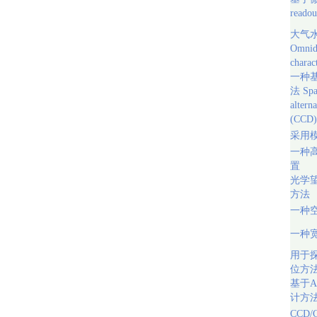
readou
大气
Omnidi
charac
一种
法 Spac
altern
(CCD)
采用
一种
置
光学
方法
一种
一种
用于
位方
基于
计方
CCD