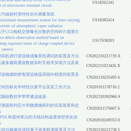
US18562342
t of microwave resonant circuit
水汽辐射时变特性全向测量系统
rectional measurement system for time-varying
US18385414
teristic of atmospheric vapor radiation
基于CCD相机交替曝光次数的空间碎片观测方
e debris observation method based on
US17638203
ating exposure times of charge coupled device
 camera
模拟机进行望远镜成像系统调试的装置及方法
CN202210221739.X
高速多频双通道数据实时互相关实现方法及装
CN202211023426.X
望远镜辅助射电望远镜提高指向精度的装置及
CN202110235495.6
空间目标光学特性仿真平台及其工作方法
CN201911178710.2
宽频段数控窄带带通滤波器
CN202320392966.9
探测器阵列芯片和微透镜阵列的安装装置和定
CN202011576607.6
法
APDL和遗传算法的天线结构温度保型优化设
CN202010249353.0
法
/CMOS极紫外波段量子效率检测装置及方法
CN202210221738.5