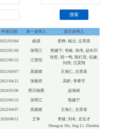
搜索
申请日期
第一发明人
其它发明人
2022/03/04/
曲源
娄铮; 钱元; 左营喜
2023/05/30/
张明江
熊建宁; 韦栋; 张伟; 赵长印
张哲; 胡一鸣; 陈灯意; 伍健;
2022/06/15/
江贤恺
刘伟; 汪昊翔
2022/04/07/
高婧婧
王海仁; 左营喜
2021/04/22
张晓祥
高昕; 李希宇
2024/02/08
照日格图
赵海斌
2023/06/15/
张明江
熊建宁
2022/04/07
高婧婧
王海仁; 左营喜
2020/08/11
王争
李婧; 刘冬; 史生才
Shengcai Shi; Jing Li; Zhenhui