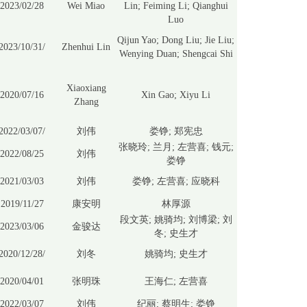
2023/02/28
Wei Miao
Lin; Feiming Li; Qianghui
Luo
Qijun Yao; Dong Liu; Jie Liu;
2023/10/31/
Zhenhui Lin
Wenying Duan; Shengcai Shi
Xiaoxiang
2020/07/16
Xin Gao; Xiyu Li
Zhang
2022/03/07/
刘伟
娄铮; 郑宪忠
张晓玲; 兰月; 左营喜; 钱元;
2022/08/25
刘伟
娄铮
2021/03/03
刘伟
娄铮; 左营喜; 应晓科
2019/11/27
康安明
林厚源
段文英; 姚骑均; 刘博梁; 刘
2023/03/06
金骏达
冬; 史生才
2020/12/28/
刘冬
姚骑均; 史生才
2020/04/01
张明珠
王海仁; 左营喜
2022/03/07
刘伟
纪丽; 蔡明生; 娄铮