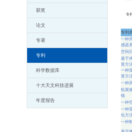
获奖
专
论文
专利
一种
专著
感器
空间
专利
基于
算方
科学数据库
一种
算方
一种
十大天文科技进展
拓展
镜
年度报告
一种
一种
化方
一种
基于微