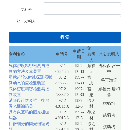
专利号
第一发明人
搜索
第一
申请日
专利名称
申请号
发明
其它发明人
期
人
气体密度精密检测与控
97 1
1997-
顾福
唐和森;宫一
制的方法及其装置
07248.5
12-30
元
中
星载超软X射线探测器联
97 2
1997-
宫一
谷正海等
网动态响应检测装置
43356.2
12-30
忠
气体密度精密检测与控
97 2
1997-
宫一
顾福元;唐和
制装置
43357.0
12-30
忠
森
消除误计数及抗干扰的
97 2
1997-
徐之
姚骑均
圆光栅编码器
43013.X
12-5
材
具有象区码的圆光栅编
97 2
1997-
徐之
姚骑均
码器
43015.6
12-5
材
四倍细分的圆光栅编码
97 2
1997-
徐之
姚骑均
器
43014.8
12-5
材