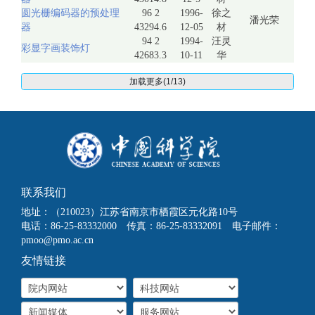
圆光栅编码器的预处理
96 2
1996-
徐之
潘光荣
器
43294.6
12-05
材
94 2
1994-
汪灵
彩显字画装饰灯
42683.3
10-11
华
加载更多(1/13)
联系我们
地址：（210023）江苏省南京市栖霞区元化路10号
电话：86-25-83332000 传真：86-25-83332091 电子邮件：
pmoo@pmo.ac.cn
友情链接