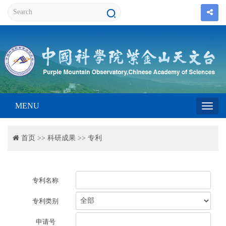
MENU
Toggl
首页
>>
科研成果
>>
专利
navig
专利名称
专利类别
申请号