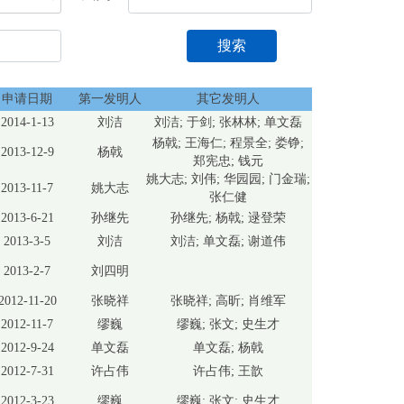
搜索
申请日期
第一发明人
其它发明人
2014-1-13
刘洁
刘洁; 于剑; 张林林; 单文磊
杨戟; 王海仁; 程景全; 娄铮;
2013-12-9
杨戟
郑宪忠; 钱元
姚大志; 刘伟; 华园园; 门金瑞;
2013-11-7
姚大志
张仁健
2013-6-21
孙继先
孙继先; 杨戟; 逯登荣
2013-3-5
刘洁
刘洁; 单文磊; 谢道伟
2013-2-7
刘四明
2012-11-20
张晓祥
张晓祥; 高昕; 肖维军
2012-11-7
缪巍
缪巍; 张文; 史生才
2012-9-24
单文磊
单文磊; 杨戟
2012-7-31
许占伟
许占伟; 王歆
2012-3-23
缪巍
缪巍; 张文; 史生才