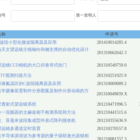
利号
第一发明人
名称
申请号
C波段小型化微波隔离器及应用
201410014285.4
场天文望远镜主镜轴向和侧支撑的自动优化设计
201310662642.3
望远镜CCD相机的大口径卷帘式快门
201310549759.0
TF观测扫描方法
201310251925.9
和液氮温区的C波段隔离器及应用
201310069089.2
光学摄像装置制作分形图案及制作分形动画的方
201310049839.X
径透射式望远镜系统
201210471996.5
单一混频器的太赫兹相干检测系统和方法
201210441515.6
波、亚毫米波段集成型外差式阵列接收机
201210355636.9
望远镜多通道定时装置
201210270557.8
态半导体源谐波为参考源的量子级联激光器锁相
201210081557.3