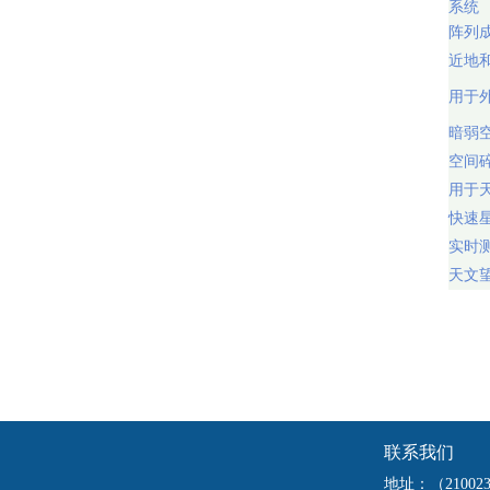
系统
阵列
近地
用于
暗弱
空间
用于
快速
实时
天文
联系我们
地址：（2100