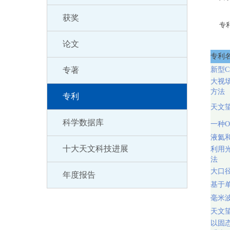
获奖
专
论文
专利
专著
新型
大视
方法
专利
天文
科学数据库
一种O
液氦
十大天文科技进展
利用
法
大口
年度报告
基于
毫米
天文
以固