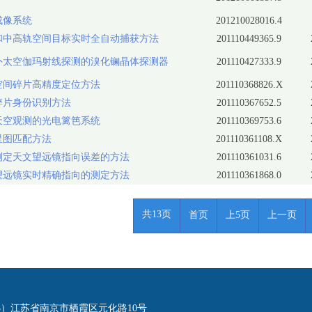
成像系统
201210028016.4
和中高轨空间目标实时全自动捕获方法
201110449365.9
外太空伽玛射线探测的溴化镧晶体探测器
201110427333.9
空间碎片高精度定位方法
201110368826.X
碎片身份识别方法
201110367652.5
天空观测的光电篱笆系统
201110369753.6
星图匹配方法
201110361108.X
测定天文望远镜指向误差的方法
201110361031.6
望远镜实时精确指向的测定方法
201110361868.0
共13页
首页
上5页
上一页
23）江苏省南京市栖霞区元化路10号