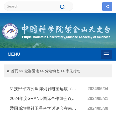
MENU
Togg
首页
>>
党群园地
>>
党建动态
>>
率先行动
navig
科技部平方公里阵列射电望远镜（SKA）专项项目“快速射电暴及高能暂现源的深度观测和定位”课...
2024/06/04
2024年度GRAND国际合作组会议在紫金山天文台召开
2024/05/31
爱因斯坦探针卫星科学讨论会在南京大学苏州校区成功召开
2024/05/30