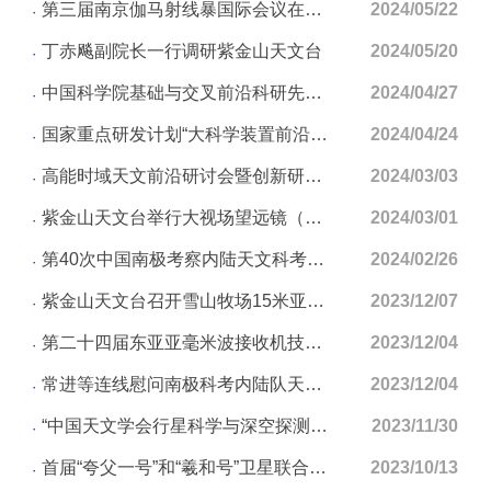
第三届南京伽马射线暴国际会议在南京大学苏州校区隆重开幕
2024/05/22
丁赤飚副院长一行调研紫金山天文台
2024/05/20
中国科学院基础与交叉前沿科研先导专项（B类）“极端太阳活动的储能与释能物理机制”启动会在...
2024/04/27
国家重点研发计划“大科学装置前沿研究”重点专项“银河系气体分布与结构研究”项目启动会在...
2024/04/24
高能时域天文前沿研讨会暨创新研究群体项目启动会在南京召开
2024/03/03
紫金山天文台举行大视场望远镜（MASTA）项目出征仪式
2024/03/01
第40次中国南极考察内陆天文科考总结研讨会在南京召开
2024/02/26
紫金山天文台召开雪山牧场15米亚毫米波望远镜天线初步设计国际咨询会
2023/12/07
第二十四届东亚亚毫米波接收机技术研讨会在南京召开
2023/12/04
常进等连线慰问南极科考内陆队天文队员
2023/12/04
“中国天文学会行星科学与深空探测前沿研讨会暨中国科学院行星科学重点实验室和月球与行星科...
2023/11/30
首届“夸父一号”和“羲和号”卫星联合科学大会在无锡召开
2023/10/13