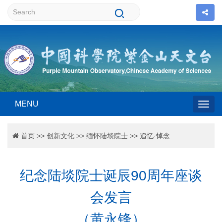
MENU
Togg
首页
>>
创新文化
>>
缅怀陆埮院士
>>
追忆·悼念
navig
纪念陆埮院士诞辰90周年座谈
会发言
（黄永锋）