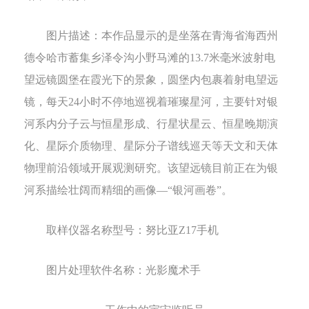
图片描述：本作品显示的是坐落在青海省海西州
德令哈市蓄集乡泽令沟小野马滩的
13.7
米毫米波射电
望远镜圆堡在霞光下的景象，圆堡内包裹着射电望远
镜，每天
24
小时不停地巡视着璀璨星河，主要针对银
河系内分子云与恒星形成、行星状星云、恒星晚期演
化、星际介质物理、星际分子谱线巡天等天文和天体
物理前沿领域开展观测研究。该望远镜目前正在为银
河系描绘壮阔而精细的画像—“银河画卷”。
取样仪器名称型号：
努比亚
Z17
手机
图片处理软件名称：
光影魔术手