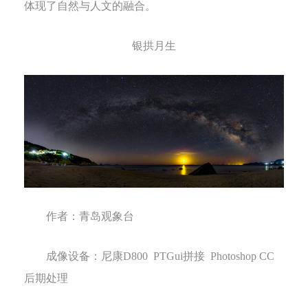
体现了自然与人文的融合。
银拱月生
作者：
青岛观象台
成像设备：
尼康
D800
PTGui
拼接
Photoshop CC
后期处理