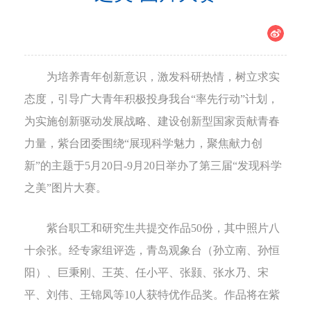
为培养青年创新意识，激发科研热情，树立求实
态度，引导广大青年积极投身我台
“
率先行动
”
计划，
为实施创新驱动发展战略、建设创新型国家贡献青春
力量，
紫台团委围绕
“
展现科学魅力，聚焦献力创
新
”
的主题于
5
月
20
日
-9
月
20
日举办了第三届
“
发现科学
之美
”
图片大赛。
紫台职工和研究生共提交作品
50
份，其中照片八
十余张。经专家组评选，青岛观象台（孙立南、孙恒
阳）、巨秉刚、王英、任小平、张颢、张水乃、宋
平、刘伟、王锦凤等
10
人获特优作品奖。作品将在紫