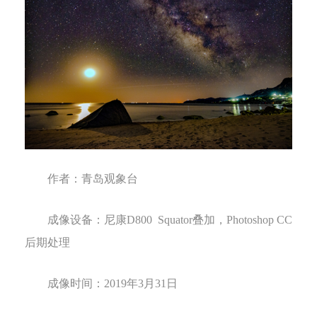
作者：
青岛观象台
成像设备：
尼康
D800
Squator
叠加，
Photoshop CC
后期处理
成像时间：
2019
年
3
月
31
日