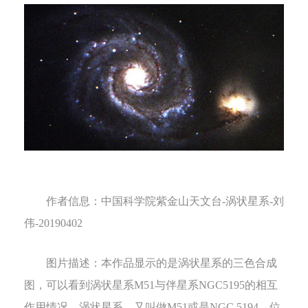
作者信息：
中国科学院紫金山天文台
-
涡状星系
-
刘
伟
-20190402
图片描述：
本作品显示的是涡状星系的三色合成
图，可以看到涡状星系
M51
与伴星系
NGC5195
的相互
作用情况。涡状星系
，又叫做
M51
或是
NGC 5194
，位