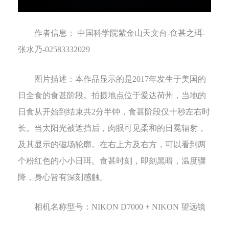
作者信息：
中国科学院紫金山天文台
-
食甚之珥
-
张水乃
-02583332029
图片描述：
本作品显示的是
2017
年发生于美国的
日全食的食甚阶段。拍摄地点位于爱达荷州，当地的
日食从开始到结束共
2
分半钟，食甚阶段仅十秒左右时
长。当太阳光被遮挡后，肉眼可见柔和的日冕辐射，
及其显示的磁场轮廓。在右上方及右方，可以看到两
个粉红色的小小日珥。食甚时刻，即刻黑暗，温度骤
降，身心皆有深刻感触。
相机名称型号：
NIKON D7000 + NIKON
望远镜