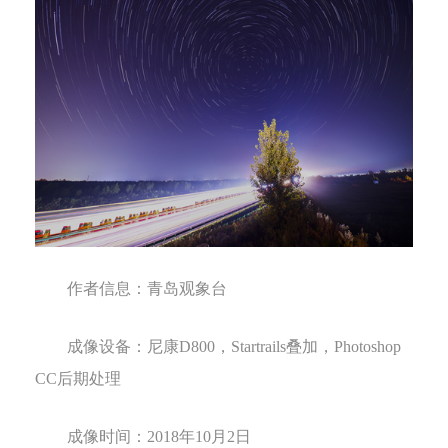
作者信息：
青岛观象台
成像设备：
尼康
D800
，
Startrails
叠加，
Photoshop
CC
后期处理
成像时间：
2018
年
10
月
2
日