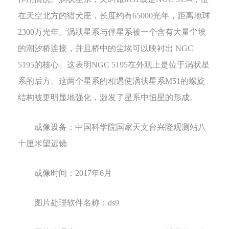
在天空北方的猎犬座，长度约有
65000
光年，距离地球
2300
万光年。涡狀星系与伴星系被一个含有大量尘埃
的潮汐桥连接，并且桥中的尘埃可以映衬出
NGC
5195
的核心。这表明
NGC 5195
在外观上是位于涡状星
系的后方。这两个星系的相遇使涡状星系
M51
的螺旋
结构被更明显地强化
，激发了星系中恒星的形成。
成像设备
：
中国科学院国家天文台兴隆观测站八
十厘米望远镜
成像时间：
2017
年
6
月
图片处理软件名称
：
ds9