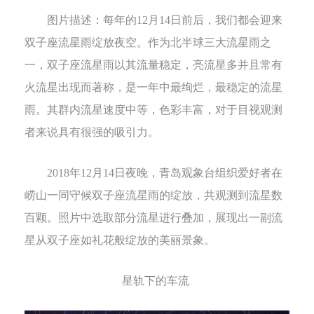
图片描述：
每年的
12
月
14
日前后，我们都会迎来
双子座流星雨绽放夜空。作为北半球三大流星雨之
一，双子座流星雨以其流量稳定，亮流星多并且常有
火流星出现而著称，是一年中最绚烂，最稳定的流星
雨。其群内流星速度中等，色彩丰富，对于目视观测
者来说具有很强的吸引力。
2018
年
12
月
14
日夜晚，青岛观象台组织爱好者在
崂山一同守候双子座流星雨的绽放，共观测到流星数
百颗。照片中选取部分流星进行叠加，展现出一副流
星从双子座如礼花般绽放的美丽景象。
星轨下的车流