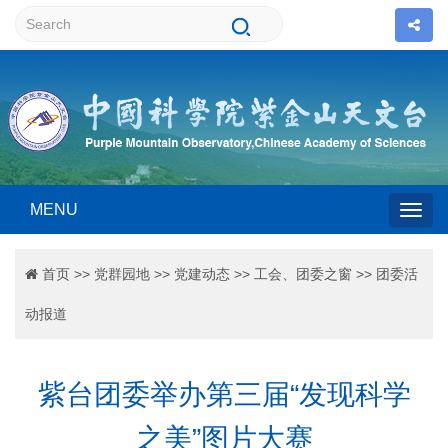
MENU
Togg
首页
>>
党群园地
>>
党建动态
>>
工会、团委之窗
>>
团委活
navig
动报道
紫台团委举办第三届“发现科学
之美”图片大赛