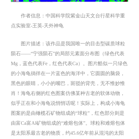
作者信息：
中国科学院紫金山天文台行星科学重
点实验室
-
王英
-
天外神龟
图片描述：
该作品是我国唯一的目击型碳质球粒
陨石——“宁强陨石”的局部元素面分布图（绿色代表
Mg
，蓝色代表
Fe
，红色代表
Ca
）。图片酷似一只绿色
的小海龟徜徉在一片蓝色的海洋中，它圆圆的脑袋，
黑色的眼睛，小小的嘴巴，斑驳的背壳，无不惟妙惟
肖！海龟右侧的红色图案仿佛某种古老的软体动物，
似乎正在和小海龟说悄悄话呢！实际上，构成小海龟
图案的是由橄榄石矿物组成的“球粒”，红色部分则是
由富
Ca
富
Al
矿物组成的“难熔包体”。球粒和难熔包体
是太阳系最古老的物质，约
45.6
亿年前从混沌的太阳