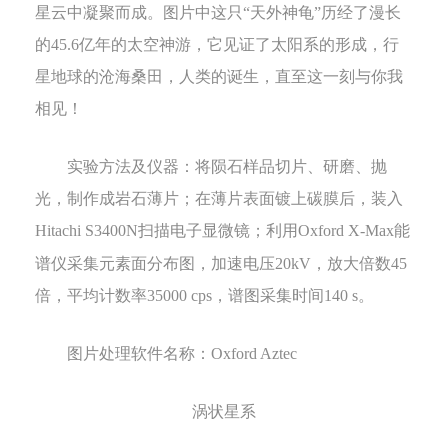
星云中凝聚而成。图片中这只“天外神龟”历经了漫长
的
45.6
亿年的太空神游，它见证了太阳系的形成，行
星地球的沧海桑田，人类的诞生，直至这一刻与你我
相见！
实验方法及仪器：
将陨石样品切片、研磨、抛
光，制作成岩石薄片；在薄片表面镀上碳膜后，装入
Hitachi S3400N
扫描电子显微镜；利用
Oxford
X-Max
能
谱仪采集元素面分布图，加速电压
20kV
，放大倍数
45
倍，平均计数率
35000 cps
，谱图采集时间
140 s
。
图片处理软件名称：
Oxford Aztec
涡状星系