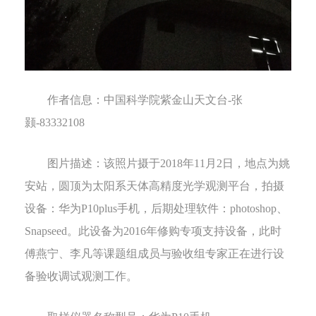
作者信息：
中国科学院紫金山天文台
-
张
颢
-83332108
图片描述：
该照片摄于
2018
年
11
月
2
日，地点为姚
安站，圆顶为太阳系天体高精度光学观测平台，拍摄
设备：华为
P10plus
手机，后期处理软件：
photoshop
、
Snapseed
。此设备为
2016
年修购专项支持设备，此时
傅燕宁、李凡等课题组成员与验收组专家正在进行设
备验收调试观测工作。