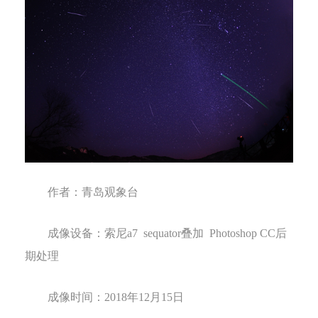
作者：
青岛观象台
成像设备：
索尼
a7
sequator
叠加
Photoshop CC
后
期处理
成像时间：
2018
年
12
月
15
日