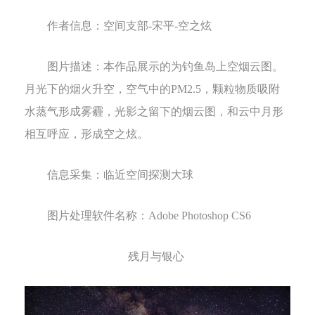
作者信息：
空间支部
-
宋平
-
空之炫
图片描述：
本作品展示的为
钓鱼岛上空烟云
图。
月光下的烟火升空，空气中的
PM2.5
，颗粒物质吸附
水蒸气形成雾霾，光影之留下的烟云图，和云中月形
相互呼应，形成空之炫。
信息采集：
临近空间探测大球
图片处理软件名称：
Adobe Photoshop CS6
残月与银心