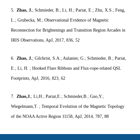
5.
Zhao, J.
; Schmieder, B.; Li, H.; Pariat, E.; Zhu, X.S.; Feng,
L.; Grubecka, M.; Observational Evidence of Magnetic
Reconnection for Brightenings and Transition Region Arcades in
IRIS Observations, ApJ, 2017, 836, 52
6.
Zhao, J.
; Gilchrist, S.A.; Aulanier, G.; Schmieder, B.; Pariat,
E.; Li, H. ; Hooked Flare Ribbons and Flux-rope-related QSL
Footprints, ApJ, 2016, 823, 62
7.
Zhao,J.
; Li,H.; Pariat,E.; Schmieder,B.; Guo,Y.;
Wiegelmann,T. ; Temporal Evolution of the Magnetic Topology
of the NOAA Active Region 11158, ApJ, 2014, 787, 88