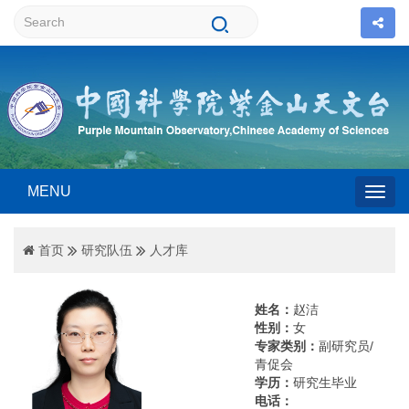
MENU
Togg
首页
研究队伍
人才库
navig
姓名：
赵洁
性别：
女
专家类别：
副研究员/
青促会
学历：
研究生毕业
电话：