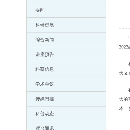
要闻
科研进展
20
综合新闻
20
讲座预告
科普
科研信息
天文
学术会议
在大
传媒扫描
大的
本土
科普动态
紫台通讯