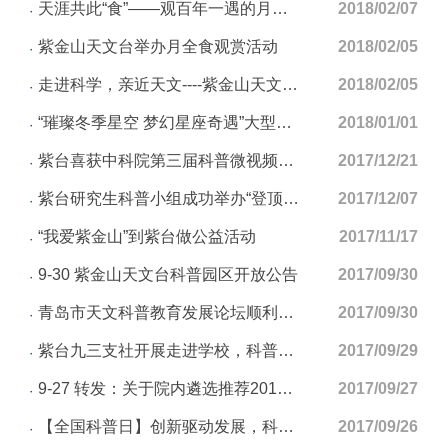
天涯共此“食”——观百年一遇的月全食（青岛观象台组织超级月全食观测活动）
2018/02/07
紫金山天文台举办月全食观赏活动
2018/02/05
走进科学，亲近天文----紫金山天文台青海观测站举办观“超级蓝血月”科普活动
2018/02/05
“璀璨冬季星空 梦幻星座奇遇”大型创意星空活动在青岛观象台顺利召开
2018/01/01
紫台喜获中科院第三届科普微视频创意大赛二等奖（创意策划类）
2017/12/21
紫台研究生科普小组成功举办“登顶紫金山，圆我太空梦”科普活动
2017/12/07
“我爱紫金山”到紫台做公益活动
2017/11/17
9-30 紫金山天文台科普园区开放公告
2017/09/30
青岛市天文科普教育发展论坛顺利召开
2017/09/30
紫台九三支社开展走进学校，科普巡讲的系列活动
2017/09/29
9-27 转发：关于院内遴选推荐2018年国家科学技术进步奖科普项目的通知
2017/09/27
【全国科普日】创新驱动发展，科学破除愚昧——紫金山天文台举办系列科普活动
2017/09/26