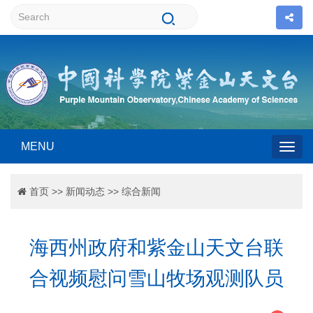
MENU
Togg
首页
>>
新闻动态
>>
综合新闻
navig
海西州政府和紫金山天文台联
合视频慰问雪山牧场观测队员